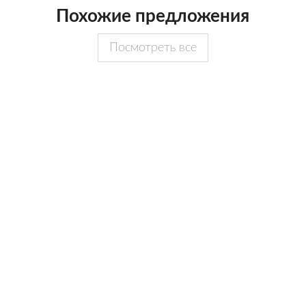
Похожие предложения
Посмотреть все
25 000
50 000
руб./сутки
руб./сутки
10 гостей
20 гостей
Рейтинг:
5
(1 отзыв)
Рейтинг:
5
(1 отзыв)
15 фото
28 фото