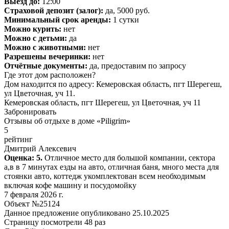
Выезд до:
12:00
Страховой депозит (залог):
да, 5000 руб.
Минимальный срок аренды:
1 сутки
Можно курить:
нет
Можно с детьми:
да
Можно с животными:
нет
Разрешены вечеринки:
нет
Отчётные документы:
да, предоставим по запросу
Где этот дом расположен?
Дом находится по адресу: Кемеровская область, пгт Шерегеш,
ул Цветочная, уч 11.
Кемеровская область, пгт Шерегеш, ул Цветочная, уч 11
Забронировать
Отзывы об отдыхе в доме «Piligrim»
5
рейтинг
Дмитрий Алексевич
Оценка: 5.
Отличное место для большой компании, сектора
а,в в 7 минутах езды на авто, отличная баня, много места для
стоянки авто, коттедж укомплектован всем необходимым
включая кофе машину и посудомойку
7 февраля 2026 г.
Объект №25124
Данное предложение опубликовано 25.10.2025
Страницу посмотрели
48 раз