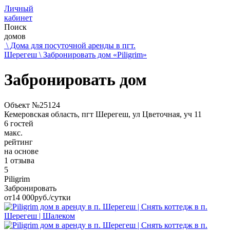
Личный
кабинет
Поиск
домов
\ Дома для посуточной аренды в пгт.
Шерегеш
\ Забронировать дом «Piligrim»
Забронировать дом
Объект №25124
Кемеровская область, пгт Шерегеш, ул Цветочная, уч 11
6 гостей
макс.
рейтинг
на основе
1 отзыва
5
Piligrim
Забронировать
от
14 000
руб./сутки