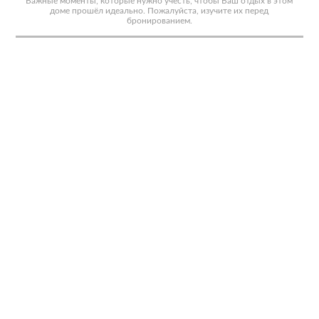
Важные моменты, которые нужно учесть, чтобы Ваш отдых в этом
доме прошёл идеально. Пожалуйста, изучите их перед
бронированием.