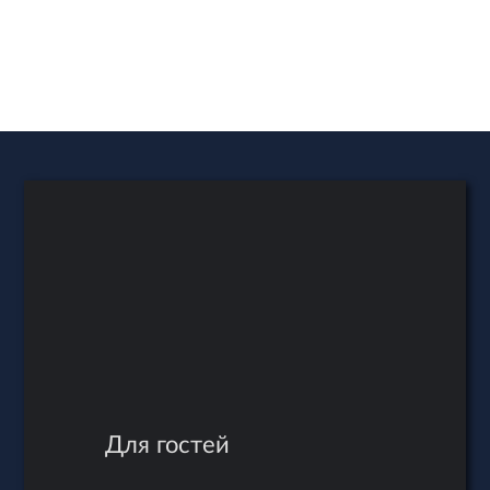
6 гостей
6 гостей
Рейтинг:
нет отзывов
Рейтинг:
5
(1 отзыв)
9 фото
7 фото
15 000
14 000
руб./сутки
руб./сутки
Для гостей
8 гостей
2 гостя