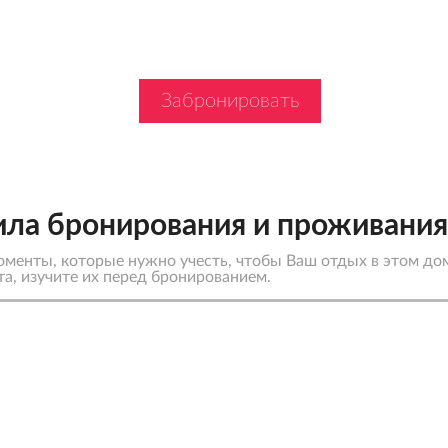
Отправляя заявку н
Забронировать
Вы подтверждаете, 
с правилами прожив
ила бронирования и проживани
менты, которые нужно учесть, чтобы Ваш отдых в этом до
а, изучите их перед бронированием.