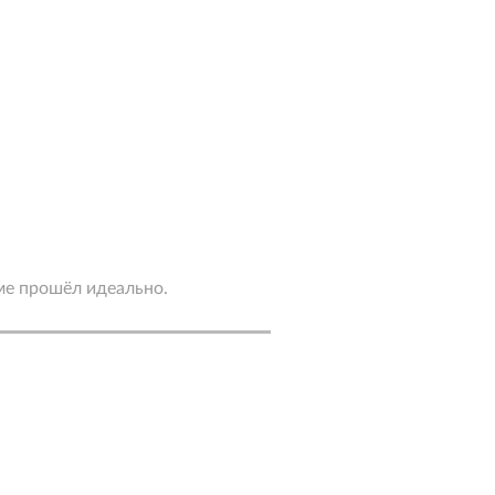
а бронирование,
что ознакомились
ания, указанными ниже.
я
ме прошёл идеально.