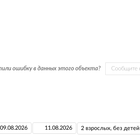
или ошибку в данных этого объекта?
Сообщите 
АБРОНИРОВАТЬ ДОМ «ЭКО ВИ
по адресу: Ставропольский край, г Ставрополь
а заезда
Дата выезда
Количество гостей
2 взрослых, без детей