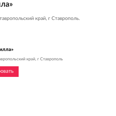
лла»
авропольский край, г Ставрополь.
илла»
авропольский край, г Ставрополь
овать