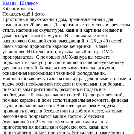
Забронировать
Показать ещё
1
фото
Просторный двухэтажный дом, предназначенный для
компании от 20 человек. Декоративные элементы в греческом
стиле, настенные скульптуры, камин и картины создают в
доме особую атмосферу уюта. В главном зале дома
расположен большой стол, вмещающий от 25 до 40 гостей.
Здесь можно проводить караоке-вечеринки - в зале
установлен HD-телевизор, музыкальный центр, DVD-
проигрыватель. С помощью AUX-шнура вы можете
подключить свое устройство и включить любимую музыку
для своих гостей. Большая очень вместительная кухня,
оснащенная необходимой техникой (холодильник,
микроволновая печь, газовая плита), разделочными столами, а
также всей необходимой посудой и столовыми приборами,
позволит вам приготовить, разогреть и подать все
необходимые блюда для ваших гостей. Среди развлечений,
помимо караоке, в доме есть: танцевальная комната, финская
сауна и большой бассейн. В летнее время рекомендуем
проводить вечера в беседке или на лобном месте, которые
несомненно понравятся вашим гостям. У беседки
(вмещающей от 25 человек) установлен мангал для
приготовления шашлыка и барбекю, есть казан для
приготовления плова или супов. Уникальный изысканный