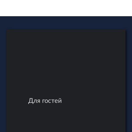
2 гостя
6 гостей
Рейтинг:
нет отзывов
Рейтинг:
нет отзывов
10 фото
8 фото
15 000
11 500
руб./сутки
руб./сутки
Для гостей
18 гостей
11 гостей
Рейтинг:
5
(2 отзыва)
Рейтинг:
5
(1 отзыв)
12 фото
10 фото