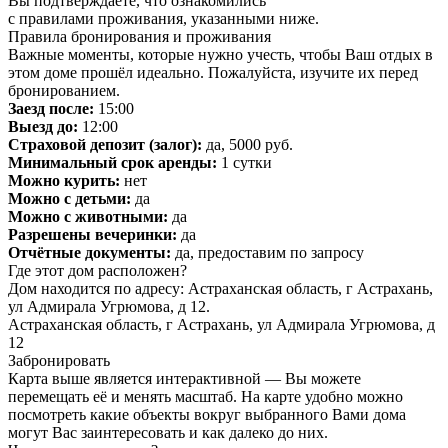
Вы подтверждаете, что ознакомились
с правилами проживания, указанными ниже.
Правила бронирования и проживания
Важные моменты, которые нужно учесть, чтобы Ваш отдых в
этом доме прошёл идеально. Пожалуйста, изучите их перед
бронированием.
Заезд после:
15:00
Выезд до:
12:00
Страховой депозит (залог):
да, 5000 руб.
Минимальный срок аренды:
1 сутки
Можно курить:
нет
Можно с детьми:
да
Можно с животными:
да
Разрешены вечеринки:
да
Отчётные документы:
да, предоставим по запросу
Где этот дом расположен?
Дом находится по адресу: Астраханская область, г Астрахань,
ул Адмирала Угрюмова, д 12.
Астраханская область, г Астрахань, ул Адмирала Угрюмова, д
12
Забронировать
Карта выше является интерактивной — Вы можете
перемещать её и менять масштаб. На карте удобно можно
посмотреть какие объекты вокруг выбранного Вами дома
могут Вас заинтересовать и как далеко до них.