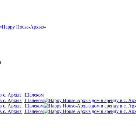
 «Happy House-Архыз»
з