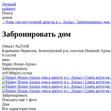
Личный
кабинет
Поиск
домов
\ Дома для посуточной аренды в с. Архыз
\ Забронировать дом
Забронировать дом
Объект №25108
Карачаево-Черкесия, Зеленчукский р-н, поселок Нижний Архы
9 гостей
макс.
Happy House-Архыз
Забронировать
от
9 000
руб./сутки
Забронировать
Показать ещё
1
фото
Дом
Все характеристики