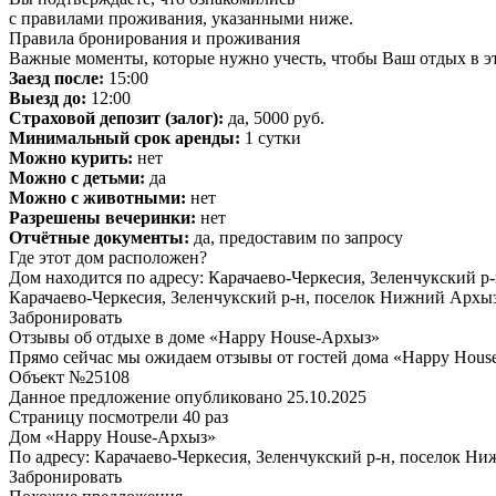
с правилами проживания, указанными ниже.
Правила бронирования и проживания
Важные моменты, которые нужно учесть, чтобы Ваш отдых в эт
Заезд после:
15:00
Выезд до:
12:00
Страховой депозит (залог):
да, 5000 руб.
Минимальный срок аренды:
1 сутки
Можно курить:
нет
Можно с детьми:
да
Можно с животными:
нет
Разрешены вечеринки:
нет
Отчётные документы:
да, предоставим по запросу
Где этот дом расположен?
Дом находится по адресу: Карачаево-Черкесия, Зеленчукский 
Карачаево-Черкесия, Зеленчукский р-н, поселок Нижний Архы
Забронировать
Отзывы об отдыхе в доме «Happy House-Архыз»
Прямо сейчас мы ожидаем отзывы от гостей дома «Happy House
Объект №25108
Данное предложение опубликовано 25.10.2025
Страницу посмотрели
40 раз
Дом «Happy House-Архыз»
По адресу: Карачаево-Черкесия, Зеленчукский р-н, поселок Н
Забронировать