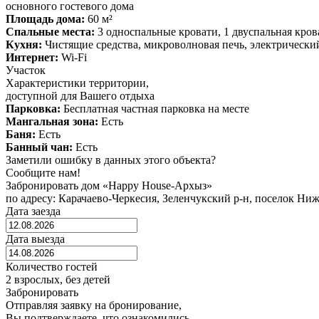
основного гостевого дома
Площадь дома:
60 м²
Спальные места:
3 односпальные кровати, 1 двуспальная кров
Кухня:
Чистящие средства, микроволновая печь, электрически
Интернет:
Wi-Fi
Участок
Характеристики территории,
доступной для Вашего отдыха
Парковка:
Бесплатная частная парковка на месте
Мангальная зона:
Есть
Баня:
Есть
Банный чан:
Есть
Заметили ошибку в данных этого объекта?
Сообщите нам!
Забронировать дом «Happy House-Архыз»
по адресу: Карачаево-Черкесия, Зеленчукский р-н, поселок Н
Дата заезда
Дата выезда
Количество гостей
2 взрослых, без детей
Забронировать
Отправляя заявку на бронирование,
Вы подтверждаете, что ознакомились