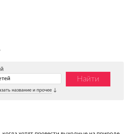
ь
ей
Найти
етей
азать название и прочее
↓
 когда хотят провести выходные на природе,