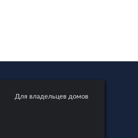
ь дом на сутки в Ярославле, стоит понять,
Для владельцев домов
а дома посуточно, нередко решающими
го влияют на комфорт отдыха.