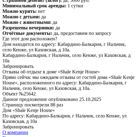
Страховой депозит (залог):
да, 5000 руб.
Минимальный срок аренды:
1 сутки
Можно курить:
нет
Можно с детьми:
да
Можно с животными:
да
Разрешены вечеринки:
да
Отчётные документы:
да, предоставим по запросу
Где этот дом расположен?
Дом находится по адресу: Кабардино-Балкария, г Нальчик,
село Кенже, ул Каховская, д 10а.
Кабардино-Балкария, г Нальчик, село Кенже, ул Каховская, д
10а
Забронировать
Отзывы об отдыхе в доме «Shale Kenje House»
Прямо сейчас мы ожидаем отзывы от гостей дома «Shale Kenje
House», расположенного по адресу: Кабардино-Балкария, г
Нальчик, село Кенже, ул Каховская, д 10а.
Объект №25642
Данное предложение опубликовано 25.10.2025
Страницу посмотрели
88 раз
Дом «Shale Kenje House»
По адресу: Кабардино-Балкария, г Нальчик, село Кенже, ул
Каховская, д 10а
Забронировать
О компании